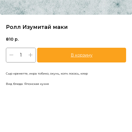
Ролл Изумитай маки
810
р.
В корзину
Сыр креметте, икра тобико, окунь, копч лосось, кляр
Вид блюда: Японская кухня