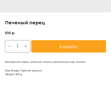
Печеный перец
510
р.
В корзину
Болгарский перец, вяленые томаты, рассольный сыр, оливки
Вид блюда: Горячие закуски
Weight: 300 g